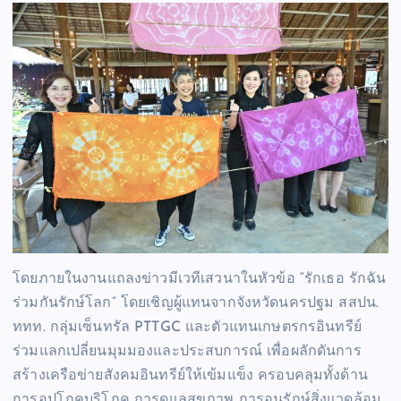
โดยภายในงานแถลงข่าวมีเวทีเสวนาในหัวข้อ “รักเธอ รักฉัน
ร่วมกันรักษ์โลก” โดยเชิญผู้แทนจากจังหวัดนครปฐม สสปน.
ททท. กลุ่มเซ็นทรัล PTTGC และตัวแทนเกษตรกรอินทรีย์
ร่วมแลกเปลี่ยนมุมมองและประสบการณ์ เพื่อผลักดันการ
สร้างเครือข่ายสังคมอินทรีย์ให้เข้มแข็ง ครอบคลุมทั้งด้าน
การอุปโภคบริโภค การดูแลสุขภาพ การอนุรักษ์สิ่งแวดล้อม