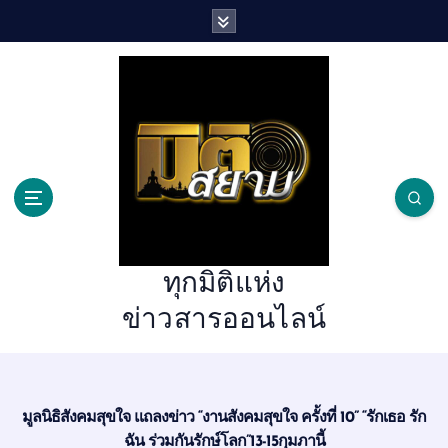
S
k
i
p
t
o
c
o
n
t
e
n
ทุกมิติแห่ง
t
ข่าวสารออนไลน์
มูลนิธิสังคมสุขใจ แถลงข่าว “งานสังคมสุขใจ ครั้งที่ 10” “รักเธอ รัก
ฉัน ร่วมกันรักษ์โลก”13-15กุมภานี้