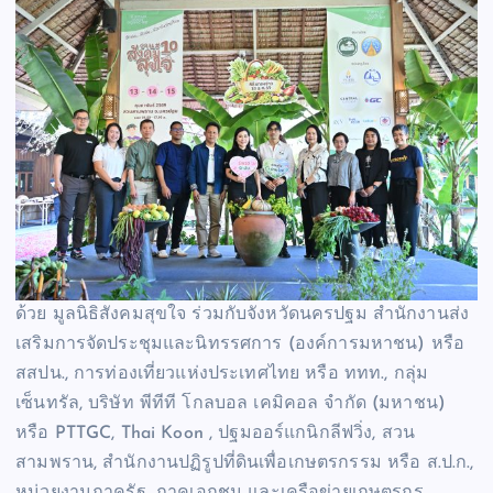
ด้วย มูลนิธิสังคมสุขใจ ร่วมกับจังหวัดนครปฐม สำนักงานส่ง
เสริมการจัดประชุมและนิทรรศการ (องค์การมหาชน) หรือ
สสปน., การท่องเที่ยวแห่งประเทศไทย หรือ ททท., กลุ่ม
เซ็นทรัล, บริษัท พีทีที โกลบอล เคมิคอล จำกัด (มหาชน)
หรือ PTTGC, Thai Koon , ปฐมออร์แกนิกลีฟวิ่ง, สวน
สามพราน, สำนักงานปฏิรูปที่ดินเพื่อเกษตรกรรม หรือ ส.ป.ก.,