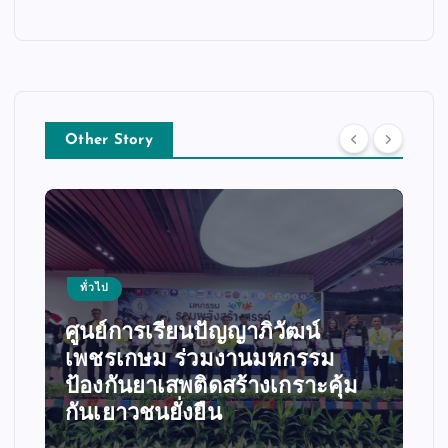
Other Story
ทั่วไป
หลวงพี่น้ำฝน ทำพิธีสงฆ์ ปักหมุด
ศูนย์ฝึกมวยไทย เรือนจำจังหวัด
อ่างทอง สมศักดิ์ฯ ประธานในพิธี