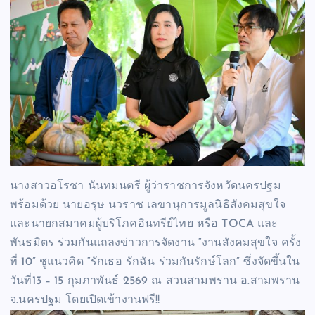
นางสาวอโรชา นันทมนตรี ผู้ว่าราชการจังหวัดนครปฐม
พร้อมด้วย นายอรุษ นวราช เลขานุการมูลนิธิสังคมสุขใจ
และนายกสมาคมผู้บริโภคอินทรีย์ไทย หรือ TOCA และ
พันธมิตร ร่วมกันแถลงข่าวการจัดงาน “งานสังคมสุขใจ ครั้ง
ที่ 10” ชูแนวคิด “รักเธอ รักฉัน ร่วมกันรักษ์โลก” ซึ่งจัดขึ้นใน
วันที่13 – 15 กุมภาพันธ์ 2569 ณ สวนสามพราน อ.สามพราน
จ.นครปฐม โดยเปิดเข้างานฟรี!!