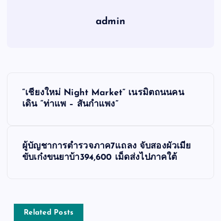
admin
เ
“เชียงใหม่ Night Market” เนรมิตถนนคน
ม
เดิน “ท่าแพ – สันกำแพง”
นู
ผู้บัญชาการตำรวจภาค7แถลง จับสองผัวเมีย
นำ
ขับเก๋งขนยาบ้า394,600 เม็ดส่งไปภาคใต้
ท
า
Related Posts