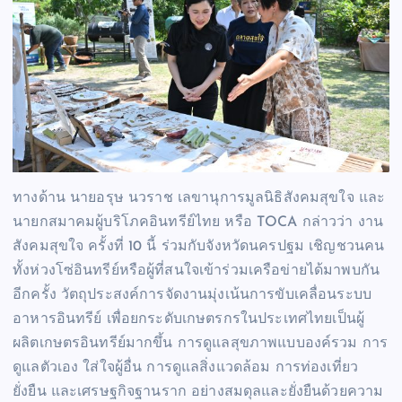
ทางด้าน นายอรุษ นวราช เลขานุการมูลนิธิสังคมสุขใจ และ
นายกสมาคมผู้บริโภคอินทรีย์ไทย หรือ TOCA กล่าวว่า งาน
สังคมสุขใจ ครั้งที่ 10 นี้ ร่วมกับจังหวัดนครปฐม เชิญชวนคน
ทั้งห่วงโซ่อินทรีย์หรือผู้ที่สนใจเข้าร่วมเครือข่ายได้มาพบกัน
อีกครั้ง วัตถุประสงค์การจัดงานมุ่งเน้นการขับเคลื่อนระบบ
อาหารอินทรีย์ เพื่อยกระดับเกษตรกรในประเทศไทยเป็นผู้
ผลิตเกษตรอินทรีย์มากขึ้น การดูแลสุขภาพแบบองค์รวม การ
ดูแลตัวเอง ใส่ใจผู้อื่น การดูแลสิ่งแวดล้อม การท่องเที่ยว
ยั่งยืน และเศรษฐกิจฐานราก อย่างสมดุลและยั่งยืนด้วยความ