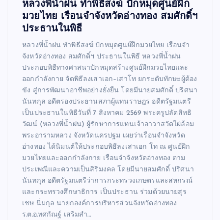
หลวงพี่น้ำฝน ทำพิธีสงฆ์ ปักหมุดศูนย์ฝึก
มวยไทย เรือนจำจังหวัดอ่างทอง สมศักดิ์ฯ
ประธานในพิธี
หลวงพี่น้ำฝน ทำพิธีสงฆ์ ปักหมุดศูนย์ฝึกมวยไทย เรือนจำ
จังหวัดอ่างทอง สมศักดิ์ฯ ประธานในพิธี หลวงพี่น้ำฝน
ประกอบพิธีทางศาสนาปักหมุดสร้างศูนย์ฝึกมวยไทยและ
ออกกำลังกาย จัดพิธีลงเสาเอก–เสาโท ยกระดับทักษะผู้ต้อง
ขัง สู่การพัฒนาอาชีพอย่างยั่งยืน โดยมีนายสมศักดิ์ ปริศนา
นันทกุล อดีตรองประธานสภาผู้แทนราษฎร อดีตรัฐมนตรี
เป็นประธานในพิธีวันที่ 7 สิงหาคม 2569 พระครูปลัดสิทธิ
วัฒน์ (หลวงพี่น้ำฝน) ผู้รักษาการแทนเจ้าอาวาสวัดไผ่ล้อม
พระอารามหลวง จังหวัดนครปฐม เผยว่าเรือนจำจังหวัด
อ่างทอง ได้นิมนต์ให้ประกอบพิธีลงเสาเอก โท ณ ศูนย์ฝึก
มวยไทยและออกกำลังกาย เรือนจำจังหวัดอ่างทอง ตาม
ประเพณีและความเป็นสิริมงคล โดยมีนายสมศักดิ์ ปริศนา
นันทกุล อดีตรัฐมนตรีว่าการกระทรวงเกษตรและสหกรณ์
และกระทรวงศึกษาธิการ เป็นประธาน ร่วมด้วยนายสุร
เชษ นิ่มกุล นายกองค์การบริหารส่วนจังหวัดอ่างทอง
ร.ต.อ.ทศกัณฐ์ เสริมสำ…