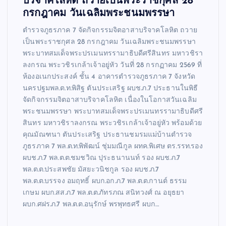
บริจาคโลหิต ถวายเป็นพระราชกุศล 28
กรกฎาคม วันเฉลิมพระชนมพรรษา
ตำรวจภูธรภาค 7 จัดกิจกรรมจิตอาสาบริจาคโลหิต ถวาย
เป็นพระราชกุศล 28 กรกฎาคม วันเฉลิมพระชนมพรรษา
พระบาทสมเด็จพระปรเมนทรรามาธิบดีศรีสินทร มหาวชิรา
ลงกรณ พระวชิรเกล้าเจ้าอยู่หัว วันที่ 28 กรกฏาคม 2569 ที่
ห้องอเนกประสงค์ ชั้น 4 อาคารตำรวจภูธรภาค 7 จังหวัด
นครปฐมพล.ต.ท.พิสิฐ ตันประเสริฐ ผบช.ภ.7 ประธานในพิธี
จัดกิจกรรมจิตอาสาบริจาคโลหิต เนื่องในโอกาสวันเฉลิม
พระชนมพรรษา พระบาทสมเด็จพระปรเมนทรรามาธิบดีศรี
สินทร มหาวชิราลงกรณ พระวชิรเกล้าเจ้าอยู่หัว พร้อมด้วย
คุณมัณฑนา ตันประเสริฐ ประธานชมรมแม่บ้านตำรวจ
ภูธรภาค 7 พล.ต.ท.พิพัฒน์ ชุ่มมณีกูล ผทค.พิเศษ ตร.รรท.รอง
ผบช.ภ.7 พล.ต.ต.ชมชวิณ ปุระธนานนท์ รอง ผบช.ภ.7
พล.ต.ต.ประสพชัย มัสยะวนิชกูล รอง ผบช.ภ.7
พล.ต.ต.บรรจง อมฤทธิ์ ผบก.อก.ภ.7 พล.ต.ต.กานต์ ธรรม
เกษม ผบก.สส.ภ.7 พล.ต.ต.ภัทรภณ สนิทวงศ์ ณ อยุธยา
ผบก.ศฝร.ภ.7 พล.ต.ต.อนุรักษ์ พรพุทธศรี ผบก…