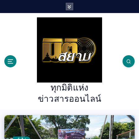
S
k
i
p
t
o
c
o
n
t
e
n
ทุกมิติแห่ง
t
ข่าวสารออนไลน์