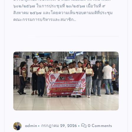
๖๐๒/๒๕๖๗ ในการประชุมที่ ๒๐/๒๕๖๗ เมื่อวันที่ ๙
สิงหาคม ๒๕๖๗ และโดยความเห็นชอบตามมติที่ประชุม
คณะกรรมการบริหารและสมาชิก…
admin
กรกฎาคม 29, 2026
0 Comments