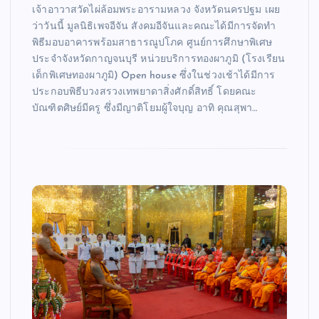
เจ้าอาวาสวัดไผ่ล้อมพระอารามหลวง จังหวัดนครปฐม เผย
ว่าวันนี้ มูลนิธิเพจอีจัน สังคมอีจันและคณะได้มีการจัดทำ
พิธีมอบอาคารพร้อมสาธารณูปโภค ศูนย์การศึกษาพิเศษ
ประจำจังหวัดกาญจนบุรี หน่วยบริการทองผาภูมิ (โรงเรียน
เด็กพิเศษทองผาภูมิ) Open house ซึ่งในช่วงเช้าได้มีการ
ประกอบพิธีบวงสรวงเทพยาดาสิ่งศักดิ์สิทธิ์ โดยคณะ
บัณฑิตศิษย์มีครู ซึ่งมีญาติโยมผู้ใจบุญ อาทิ คุณสุพา…