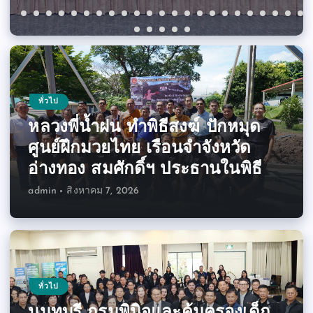
ทั่วไป
หลวงพี่น้ำฝน ทำพิธีสงฆ์ ปักหมุด
ศูนย์ฝึกมวยไทย เรือนจำจังหวัด
อ่างทอง สมศักดิ์ฯ ประธานในพิธี
admin
สิงหาคม 7, 2026
ทั่วไป
นนทบุรี กรมพินิจและคุ้มครองเด็ก