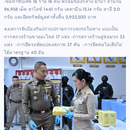
-ข้อหาขับเสพ 16 ราย 16 คน พร้อมของกลาง ยาบ้า จำนวน
96,958 เม็ด ยาไอซ์ 14.61 กรัม เคตามีน 15.14 กรัม ยาอี 2.0
กรัม และยึดทรัพย์มูลค่าทั้งสิ้น 2,923,500 บาท
4.ผลการจับป้องกันปราบปรามการแข่งรถในทาง แบ่งเป็น
การตรวจร้านขายอะไหล่ 17 แห่ง -การตรวจร้านอู่ซ่อมรถ 53
แห่ง -การยึดรถดัดแปลงสภาพ 37 คัน -การยึดท่อไอเสียไม่
ได้มาตรฐาน 40 อัน