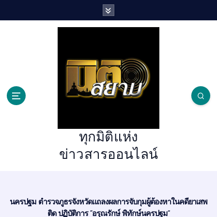
S
k
i
p
t
o
c
o
n
t
e
n
ทุกมิติแห่ง
t
ข่าวสารออนไลน์
นครปฐม ตำรวจภูธรจังหวัดแถลงผลการจับกุมผู้ต้องหาในคดียาเสพ
ติด ปฏิบัติการ “อรุณรักษ์ พิทักษ์นครปฐม”