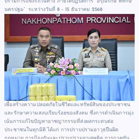
ปรามการแข่งรถในทาง ภายใต้ปฏิบัติการ “อรุณรักษ์ พิทักษ์
นครปฐม” ระหว่างวันที่ 8 – 15 ธันวาคม 2568
เพื่อสร้างความปลอดภัยในชีวิตและทรัพย์สินของประชาชน
และรักษาความสงบเรียบร้อยของสังคม ซึ่งการดำเนินการมุ่ง
เน้นการแก้ไขปัญหาอาชญากรรมที่ส่งผลกระทบต่อ
ประชาชนในทุกมิติ ได้แก่ การปราบปรามอาวุธปืนผิด
กฎหมาย การป้องกันและปราบปรามยาเสพติด การกวดขัน