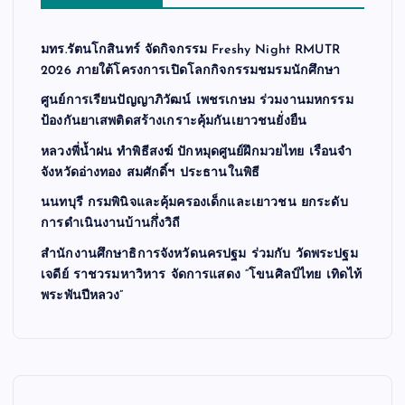
มทร.รัตนโกสินทร์ จัดกิจกรรม Freshy Night RMUTR
2026 ภายใต้โครงการเปิดโลกกิจกรรมชมรมนักศึกษา
ศูนย์การเรียนปัญญาภิวัฒน์ เพชรเกษม ร่วมงานมหกรรม
ป้องกันยาเสพติดสร้างเกราะคุ้มกันเยาวชนยั่งยืน
หลวงพี่น้ำฝน ทำพิธีสงฆ์ ปักหมุดศูนย์ฝึกมวยไทย เรือนจำ
จังหวัดอ่างทอง สมศักดิ์ฯ ประธานในพิธี
นนทบุรี กรมพินิจและคุ้มครองเด็กและเยาวชน ยกระดับ
การดำเนินงานบ้านกึ่งวิถี
สำนักงานศึกษาธิการจังหวัดนครปฐม ร่วมกับ วัดพระปฐม
เจดีย์ ราชวรมหาวิหาร จัดการแสดง “โขนศิลป์ไทย เทิดไท้
พระพันปีหลวง”