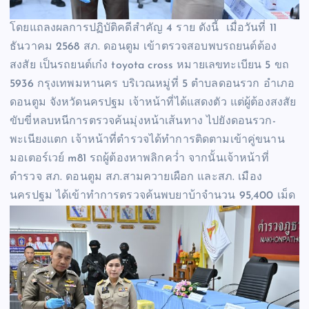
โดยแถลงผลการปฏิบัติคดีสำคัญ 4 ราย ดังนี้ เมื่อวันที่ 11
ธันวาคม 2568 สภ. ดอนตูม เข้าตรวจสอบพบรถยนต์ต้อง
สงสัย เป็นรถยนต์เก๋ง toyota cross หมายเลขทะเบียน 5 ขถ
5936 กรุงเทพมหานคร บริเวณหมู่ที่ 5 ตำบลดอนรวก อำเภอ
ดอนตูม จังหวัดนครปฐม เจ้าหน้าที่ได้แสดงตัว แต่ผู้ต้องสงสัย
ขับขี่หลบหนีการตรวจค้นมุ่งหน้าเส้นทาง ไปยังดอนรวก-
พะเนียงแตก เจ้าหน้าที่ตำรวจได้ทำการติดตามเข้าคู่ขนาน
มอเตอร์เวย์ m81 รถผู้ต้องหาพลิกคว่ำ จากนั้นเจ้าหน้าที่
ตำรวจ สภ. ดอนตูม สภ.สามควายเผือก และสภ. เมือง
นครปฐม ได้เข้าทำการตรวจค้นพบยาบ้าจำนวน 95,400 เม็ด