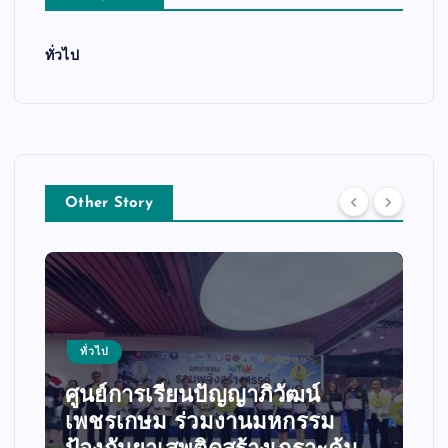
ทั่วไป
Other Story
ทั่วไป
นปัญญาภิวัฒน์
่วมงานมหกรรม
หลวงพี่น้ำฝน ทำพิธีส