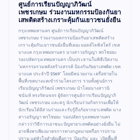
ศูนย์การเรียนปัญญาภิวัฒน์
เพชรเกษม ร่วมงานมหกรรมป้องกันยา
เสพติดสร้างเกราะคุ้มกันเยาวชนยั่งยืน
กรุงเทพมหานคร ศูนย์การเรียนปัญญาภิวัฒน์
เพชรเกษม ร่วมงานมหกรรมป้องกันยาเสพติดสร้าง
เกราะคุ้มกันเยาวชนยั่งยืนที่เดอะมอลล์ไลฟ์สโตร์ เขต
บางแค กรุงเทพมหานคร นางสาวอรัญญา พรไชยยะ
รองปลัดกรุงเทพมหานคร เป็นประธานในพิธีเปิดงาน
“มหกรรมรวมพลังสร้างสรรค์ ป้องกันภัยยาเสพติด เขต
บางแค ประจำปี 2569” โดยมีหน่วยงาน เครือข่ายใน
พื้นที่เขตบางแคเข้าร่วมโครงการ รวมทั้งศูนย์การ
เรียนปัญญาภิวัฒน์ เพชรเกษม นำโดยนางสาวนิ
ชนันท์ ทรงรัตนขจร ผู้จัดการศูนย์การเรียนปัญญาภิ
วัฒน์ เพชรเกษม และครู นักเรียนร่วมกิจกรรมเพื่อให้
นักเรียนได้มีส่วนร่วมและรับรู้ถึงภัยจากยาเสพติด นาง
สาวอรัญญา พรไชยยะ รองปลัดกรุงเทพมหานคร
กล่าวว่าวิธีการเอาชนะปัญหายาเสพติดอย่างยั่งยืน ไม่
อาจพึ่งพาเพียงมาตรการทางกฎหมายหรือการปราบ
ปราม แต่หัวใจสำคัญคือการ ‘ป้องกัน’ และ ‘เปิดพื้นที่