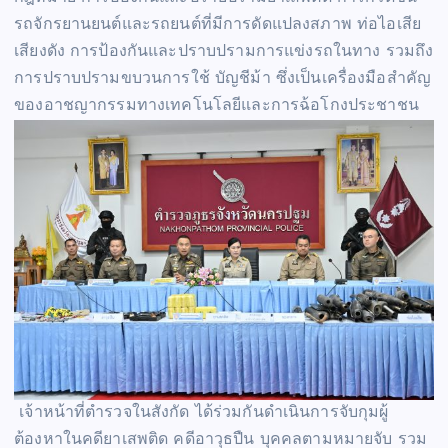
รถจักรยานยนต์และรถยนต์ที่มีการดัดแปลงสภาพ ท่อไอเสีย
เสียงดัง การป้องกันและปราบปรามการแข่งรถในทาง รวมถึง
การปราบปรามขบวนการใช้ บัญชีม้า ซึ่งเป็นเครื่องมือสำคัญ
ของอาชญากรรมทางเทคโนโลยีและการฉ้อโกงประชาชน
เจ้าหน้าที่ตำรวจในสังกัด ได้ร่วมกันดำเนินการจับกุมผู้
ต้องหาในคดียาเสพติด คดีอาวุธปืน บุคคลตามหมายจับ รวม