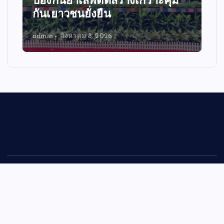
ติดสร้างเกราะคุ้ม
ศูนย์ฝึกมวยไทย เรือ
ยืน
อ่างทอง สมศักดิ์ฯ ป
 2026
admin
สิงหาคม 7, 2026
Copyright © 2026 mitisiamlivechannel | Powered by
Desert
Themes