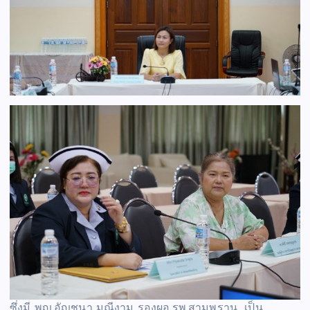
ซึ่งมี พญ.อัญชนา มณีงาม รองผอ.รพ.สามพราน เป็น