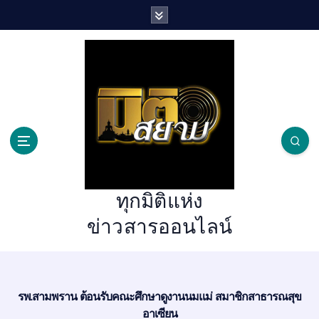
S
k
i
p
t
o
c
o
n
t
e
n
ทุกมิติแห่ง
t
ข่าวสารออนไลน์
รพ.สามพราน ต้อนรับคณะศึกษาดูงานนมแม่ สมาชิกสาธารณสุข
อาเซียน