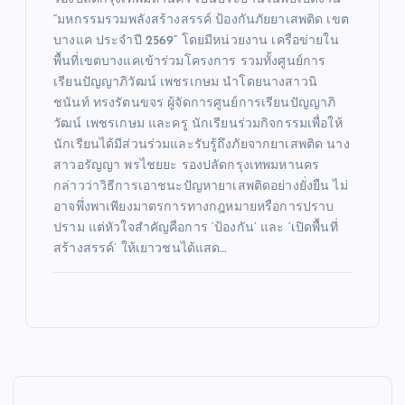
“มหกรรมรวมพลังสร้างสรรค์ ป้องกันภัยยาเสพติด เขต
บางแค ประจำปี 2569” โดยมีหน่วยงาน เครือข่ายใน
พื้นที่เขตบางแคเข้าร่วมโครงการ รวมทั้งศูนย์การ
เรียนปัญญาภิวัฒน์ เพชรเกษม นำโดยนางสาวนิ
ชนันท์ ทรงรัตนขจร ผู้จัดการศูนย์การเรียนปัญญาภิ
วัฒน์ เพชรเกษม และครู นักเรียนร่วมกิจกรรมเพื่อให้
นักเรียนได้มีส่วนร่วมและรับรู้ถึงภัยจากยาเสพติด นาง
สาวอรัญญา พรไชยยะ รองปลัดกรุงเทพมหานคร
กล่าวว่าวิธีการเอาชนะปัญหายาเสพติดอย่างยั่งยืน ไม่
อาจพึ่งพาเพียงมาตรการทางกฎหมายหรือการปราบ
ปราม แต่หัวใจสำคัญคือการ ‘ป้องกัน’ และ ‘เปิดพื้นที่
สร้างสรรค์’ ให้เยาวชนได้แสด…