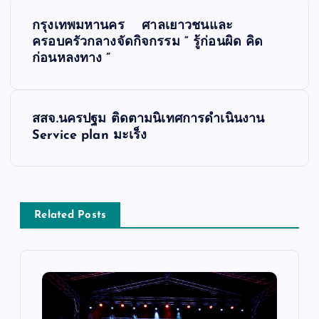
เ
กรุงเทพมหานคร ศาลเยาวชนและ
ม
ครอบครัวกลางจัดกิจกรรม “ รู้ก่อนผิด คิด
ก่อนหลงทาง ”
นู
นำ
สสจ.นครปฐม ติดตามนิเทศการดำเนินงาน
Service plan มะเร็ง
ท
า
ง
Related Posts
เ
รื่