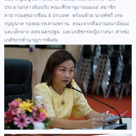
ประธานกล่าวต้อนรับ คณะศึกษาดูงานนมแม่ สมาชิก
สาธารณสุขอาเซียน 5 ประเทศ พร้อมด้วย นางพัชรี เกษ
รบุญนาค รองผอ.รพ.สามพราน คณะจากทีมงานอนามัยแม่
และเด็กจาก สสจ.นครปฐม และเภสัชกรหญิงวาสนา คำเซ่ง
เภสัชกรชำนาญการพิเศษ