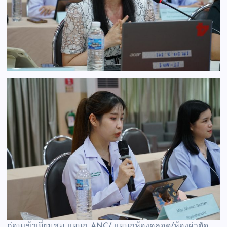
ก่อนเข้าเยี่ยมชม แผนก ANC/ แผนกห้องคลอด/ห้องผ่าตัด