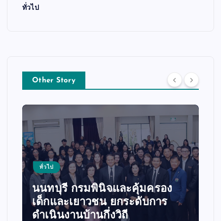
ทั่วไป
Other Story
ทั่วไป
สำนักงานศึกษาธิการจังหวัด
นครปฐม ร่วมกับ วัดพระปฐม
เจดีย์ ราชวรมหาวิหาร จัดการ
แสดง “โขนศิลป์ไทย เทิดไท้พระ
พันปีหลวง”