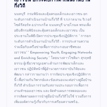
เยาวชน ยกระดับการดำเนินงานบ้าน
กึ่งวิถี
นนทบุรี กรมพินิจและคุ้มครองเด็กและเยาวชน ยก
ระดับการดำเนินงานบ้านกึ่งวิถี ที่ ร.ร.กาลนาน ริเวอร์
ไซด์รีสอร์ท อ.ปากเกร็ด จ.นนทบุรี นายโกมล พรมเพ็ง
อธิบดีกรมพินิจและคุ้มครองเด็กและเยาวชน เป็น
ประธานในพิธีเปิดการประชุมเชิงปฏิบัติการ “ การยก
ระดับการดำเนินงานบ้านกึ่งวิถี : การประสานความ
ร่วมมือกับเครือข่ายเพื่อการประกอบอาชีพของ
เยาวชน” “ Empowering Youth, Engaging Networks
and Enriching Society “ โดยนางสาวโชติมา สุรฤทธิ
ธรรม ผู้เชี่ยวชาญเฉพาะด้านการพัฒนาเด็กและ
เยาวชน ปฏิบัติหน้าที่ผู้อำนวยการสถาบันวิจัยและ
พัฒนา กล่าวรายงานว่า การจัดประชุมเชิงปฏิบัติการ
นี้ เพื่อร่วมกันวิพากษ์และข้อเสนอแนะต่อร่างคู่มือบ้าน
กึ่งวิถี ดำเนินการร่วมกับสถานประกอบการเพื่อการ
งานทำของเยาวชน และจัดทำแผนการทดลองและ
การติดตามผลการนำคู่มือบ้านกึ่งวิถีไปใช้ รวมถึงการ
เพิ่มองค์ความรู้เกี่ยวกับการเตรียมความพร้อ…