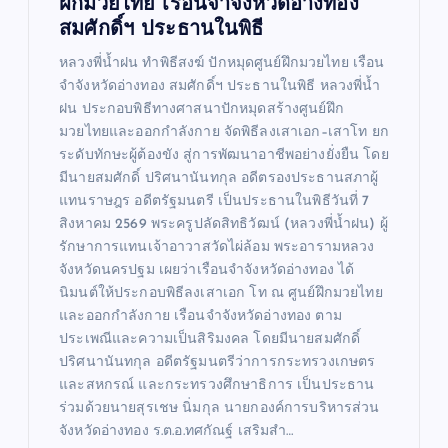
ฝึกมวยไทย เรือนจำจังหวัดอ่างทอง
สมศักดิ์ฯ ประธานในพิธี
หลวงพี่น้ำฝน ทำพิธีสงฆ์ ปักหมุดศูนย์ฝึกมวยไทย เรือน
จำจังหวัดอ่างทอง สมศักดิ์ฯ ประธานในพิธี หลวงพี่น้ำ
ฝน ประกอบพิธีทางศาสนาปักหมุดสร้างศูนย์ฝึก
มวยไทยและออกกำลังกาย จัดพิธีลงเสาเอก–เสาโท ยก
ระดับทักษะผู้ต้องขัง สู่การพัฒนาอาชีพอย่างยั่งยืน โดย
มีนายสมศักดิ์ ปริศนานันทกุล อดีตรองประธานสภาผู้
แทนราษฎร อดีตรัฐมนตรี เป็นประธานในพิธีวันที่ 7
สิงหาคม 2569 พระครูปลัดสิทธิวัฒน์ (หลวงพี่น้ำฝน) ผู้
รักษาการแทนเจ้าอาวาสวัดไผ่ล้อม พระอารามหลวง
จังหวัดนครปฐม เผยว่าเรือนจำจังหวัดอ่างทอง ได้
นิมนต์ให้ประกอบพิธีลงเสาเอก โท ณ ศูนย์ฝึกมวยไทย
และออกกำลังกาย เรือนจำจังหวัดอ่างทอง ตาม
ประเพณีและความเป็นสิริมงคล โดยมีนายสมศักดิ์
ปริศนานันทกุล อดีตรัฐมนตรีว่าการกระทรวงเกษตร
และสหกรณ์ และกระทรวงศึกษาธิการ เป็นประธาน
ร่วมด้วยนายสุรเชษ นิ่มกุล นายกองค์การบริหารส่วน
จังหวัดอ่างทอง ร.ต.อ.ทศกัณฐ์ เสริมสำ…