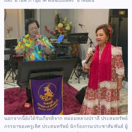
และ มานพ ภานุมาศ ต้นฉบับเพลง “อาลัยฝัน”
นอกจากนี้ยังได้รับเกียรติจาก หม่อมหลวงปราลี ประสมทรัพย์
ภรรยาของครูเลิศ ประสมทรัพย์ นักร้องกรมประชาสัมพันธ์ ผู้