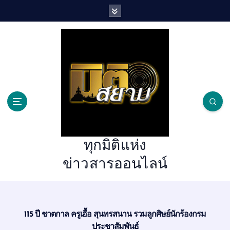
S
k
i
p
t
o
c
o
n
t
e
n
ทุกมิติแห่ง
t
ข่าวสารออนไลน์
115 ปี ชาตกาล ครูเอื้อ สุนทรสนาน รวมลูกศิษย์นักร้องกรม
ประชาสัมพันธ์