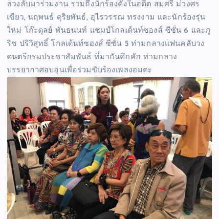
ล่วงลับมาร่วมงาน รวมถึงนักร้องดังในอดีต สมศรี ม่วงศร
เขียว, นฤพนธ์ ดุริยพันธ์, อุไรวรรณ ทรงงาม และนักร้องรุ่น
ใหม่ โก๊ะตุลย์ พันธนนท์ แชมป์โกลเด้นท์ซองส์ ซีซั่น 6 และภู
ริช ปริวิสุทธิ์ โกลเด้นท์ซองส์ ซีซั่น 5 ท่ามกลางแฟนคลับวง
ดนตรีกรมประชาสัมพันธ์ ที่มากันคึกคัก ท่ามกลาง
บรรยากาศอบอุ่นเพื่อร่วมขับร้องเพลงอมตะ