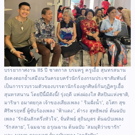
บรรยากาศงาน 115 ปี ชาตกาล บรมครู ครูเอื้อ สุนทรสนาน
ยังคงตอกย้ำเสมือนวันครอบครัวนักร้องกรมประชาสัมพันธ์
เป็นการรวบรวมตัวของบรรดานักร้องลูกศิษย์ก้นกุฏิครูเอื้อ
สุนทรสนาน โดยปีนี้มีดังนี้! รุ่งฤดี แพ่งผ่องใส ศิลปินแห่งชาติ,
มาริษา อมาตยกุล เจ้าของเสียงเพลง ” ริมฝั่งน้ำ”, อโศก สุข
ศิริพรฤทธิ์ ผู้ขับร้องเพลง “ฟ้าแดง”, ดำรง สุทธิพงษ์ ต้นฉบับ
เพลง “รักฉันสักครึ่งหัวใจ”, จั่นทิพย์ สุถินบุตร ต้นฉบับเพลง
“รักสลาย”, โฉมฉาย อรุณฉาน ต้นฉบับ “สมมุติว่าเขารัก”