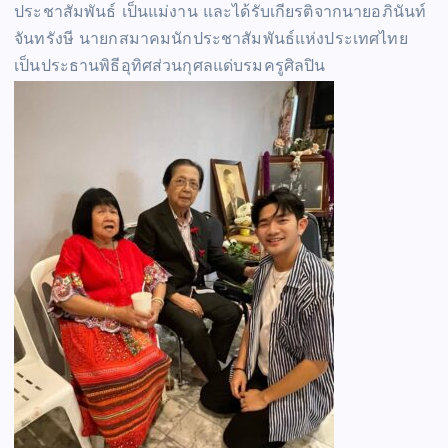
ประชาสัมพันธ์ เป็นแม่งาน และได้รับเกียรติจากนายอภินันท์
จันทรังษี นายกสมาคมนักประชาสัมพันธ์แห่งประเทศไทย
เป็นประธานพิธีอุทิศส่วนกุศลแด่บรมครูศิลปิน