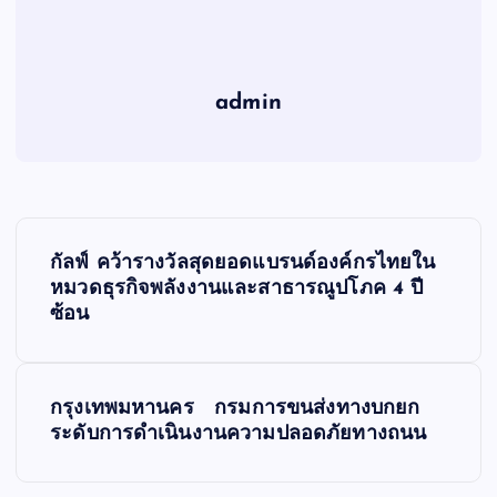
admin
เ
กัลฟ์ คว้ารางวัลสุดยอดแบรนด์องค์กรไทยใน
ม
หมวดธุรกิจพลังงานและสาธารณูปโภค 4 ปี
ซ้อน
นู
นำ
กรุงเทพมหานคร กรมการขนส่งทางบกยก
ระดับการดำเนินงานความปลอดภัยทางถนน
ท