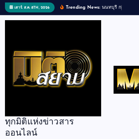
S
Trending News:
น
น
ท
บ
ร
ก
ร
ม
พ
น
จ
เสาร์. ส.ค. 8TH, 2026
k
i
p
t
o
c
o
n
t
e
n
t
ทุกมิติแห่งข่าวสาร
ออนไลน์