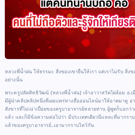
หลวงพี่น้ำฝน ให้ธรรมะ สิ่งของเขายื่นให้เรา แต่เราไม่รับ สิ
อย่างนั้น
พระครูปลัดสิทธิวัฒน์ (หลวงพี่น้ำฝน) เจ้าอาวาสวัดไผ่ล้อม อ.เ
มีผู้นำคลิปคลิปหนึ่งที่เผยแพร่ทางสื่อออนไลน์มาให้อาตมาดู อ
สังขารที่ไม่เน่าเปื่อยของครูบาอาจารย์หลายท่าน ผู้พูดก็บอกว่าศัก
แล้ว และก็มีข้อความต่อไปว่า มีประเทศเดียวนี่แหละที่มากราบศ
แล้วของครูบาอาจารย์…เอามากราบไหว้กัน