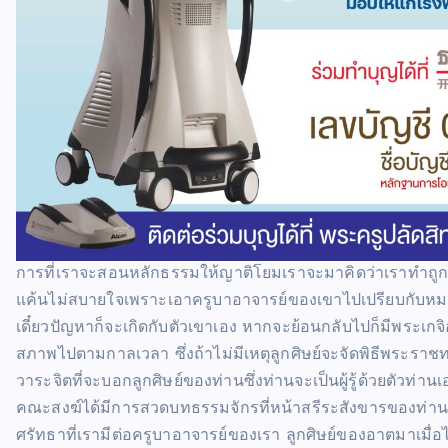
การที่เราจะสอนหลักธรรมให้ญาติโยมเราจะมาคิดว่าเราทำถูกอยู
แค้นไม่สบายใจเพราะเอาครูบาอาจารย์ของเขาไปเปรียบกับหมา เป
เดี๋ยวปัญหาก็จะเกิดกับตัวเขาเอง หากจะย้อนกลับไปก็มีพระเกจ
สภาพไปตามกาลเวลา ซึ่งถ้าไม่มีเหตุลูกศิษย์จะจัดพิธีพระ
วาระจิตที่จะบอกลูกศิษย์ของท่านซึ่งท่านจะเป็นผู้รู้ด้วยตัวท่าน
คณะสงฆ์ได้มีการสวดบทธรรมจักรที่หน้าสรีระสังขารของท่านตั้
ศรัทธาที่เรามีต่อครูบาอาจารย์ของเรา ลูกศิษย์ของอาตมาเมื่