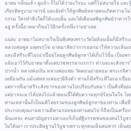
อาตมาเห็นแล้ว ดูแล้ว ก็ไม่ได้ว่าอะไรนะ แต่ก็ไม่สบายใจ และรู้ส
เกียรติครูบาอาจารย์ และยังทำให้ลูกศิษย์หลายคนเกิดความโมโ
กรรม ใครทำสิ่งใดก็ได้แบบนั้น และได้เตือนสติลูกศิษย์ว่าควรใ
อยู่ ครั้งนี้อาตมาก็ขอไว้อีกครั้งหนึ่งว่าอย่าเลย
แน่ล่ะ อาตมาไม่สบายใจเป็นพิเศษเพราะวัดไผ่ล้อมนั้นก็มีสรีระ
หลวงพ่อพูล อตฺตรกฺโข อาตมาคิดว่าการออกมาให้ความเห็นแบบ
และมีสรีระที่ไม่เน่าเปื่อยโดยลูกศิษย์ลูกหาได้เก็บไว้นั้น เป็
แจ้งเอาไว้กับอาตมาตั้งแต่บวชพรรษาแรกว่า ท่านจะละสังขาร
ปากน้ำ หลวงพ่อเงิน หลวงพ่อแช่ม วัดดอนยายหอม พระเกจิสาย
เหมือนกัน แม้แต่หลวงพ่อฤๅษีลิงดำ ท่านก็มีสรีระที่ไม่เน่าเปื่อย 
แต่การที่เอาสรีระสังขารของท่านไปเปรียบกับหมา เป็นสิ่งที่ย
แต่อาจจะมาได้ปลงไปแล้วตอนนี้ได้ดับความทุกข์ร้อนในใจ โดยใ
ท่านเหล่านั้นก็เป็นมติโดยรวมของลูกศิษย์ลูกหาของท่าน เพื่อที่จ
ประกอบคุณงามความดีตามรอยของท่านต่อไป ก็ถือเป็นเครื่องระลึกถึ
นั่นแหละ คนสามัญธรรมดาเองก็เก็บอัฐิบรรพชนของตนไว้บูชา นั
ไม่ได้เผา เราประดิษฐานไว้บูชาเพราะทุกคนเห็นสมควร เห็นต่อห