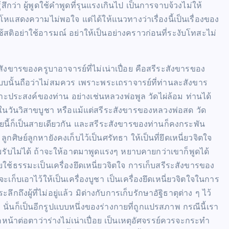
ึกว่า ผู้พูดใช้คำพูดที่รุนแรงเกินไป เป็นการจาบจ้วงไม่ให้
หแสดงความไม่พอใจ แต่ได้ให้แนวทางว่าเรื่องนี้เป็นเรื่องของ
ช้สติอย่าใช้อารมณ์ อย่าให้เป็นอย่างคราวก่อนที่ระงับโทสะไม่
สังขารของครูบาอาจารย์ที่ไม่เน่าเปื่อย คือสรีระสังขารของ
นั้นถือว่าไม่สมควร เพราะพระเถราจารย์ที่ท่านละสังขาร
นเพราะประสงค์ของท่าน อย่างเช่นหลวงพ่อพูล วัดไผ่ล้อม ท่านได้
ในวันวิสาขบูชา หรือแม้แต่สรีระสังขารของหลวงพ่อสด วัด
นี้ก็เป็นสายเดียวกัน และสรีระสังขารของท่านก็คงกระพัน
ลูกศิษย์ลูกหายังคงเก็บไว้เป็นศรัทธา ให้เป็นที่ยึดเหนี่ยวจิตใจ
อมรับไม่ได้ ถ้าจะให้อาตมาพูดแรงๆ หยาบคายกว่าเขาก็พูดได้
ช้ธรรมะเป็นเครื่องยึดเหนี่ยวจิตใจ การเก็บสรีระสังขารของ
ะเก็บเอาไว้ให้เป็นเครื่องบูชา เป็นเครื่องยึดเหนี่ยวจิตใจในการ
งผู้ที่ไม่อยู่แล้ว มิต่างกับการเก็บรักษาอัฐิธาตุต่าง ๆ ไว้
่นก็เป็นอีกรูปแบบหนึ่งของร่างกายที่ถูกแปรสภาพ กรณีนี้เรา
น้าต่อตาว่าร่างไม่เน่าเปื่อย เป็นเหตุอัศจรรย์ควรจะกระทำ