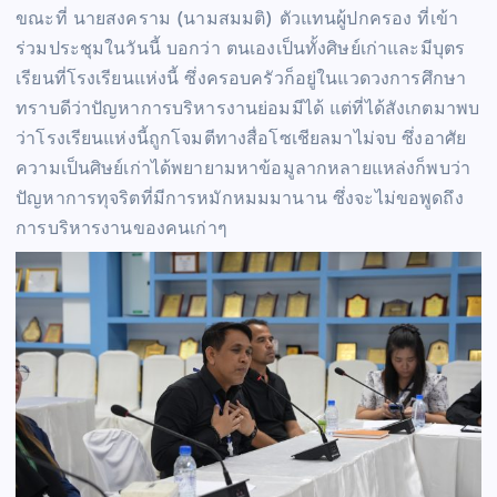
ขณะที่ นายสงคราม (นามสมมติ) ตัวแทนผู้ปกครอง ที่เข้า
ร่วมประชุมในวันนี้ บอกว่า ตนเองเป็นทั้งศิษย์เก่าและมีบุตร
เรียนที่โรงเรียนแห่งนี้ ซึ่งครอบครัวก็อยู่ในแวดวงการศึกษา
ทราบดีว่าปัญหาการบริหารงานย่อมมีได้ แต่ที่ได้สังเกตมาพบ
ว่าโรงเรียนแห่งนี้ถูกโจมตีทางสื่อโซเชียลมาไม่จบ ซึ่งอาศัย
ความเป็นศิษย์เก่าได้พยายามหาข้อมูลากหลายแหล่งก็พบว่า
ปัญหาการทุจริตที่มีการหมักหมมมานาน ซึ่งจะไม่ขอพูดถึง
การบริหารงานของคนเก่าๆ