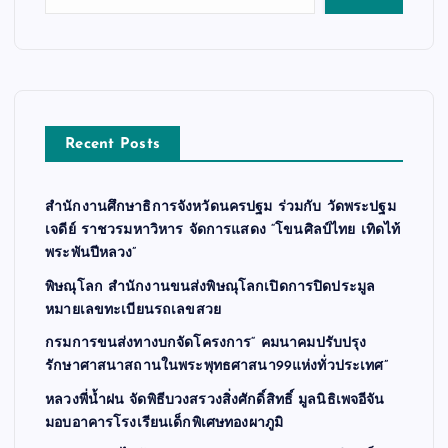
Recent Posts
สำนักงานศึกษาธิการจังหวัดนครปฐม ร่วมกับ วัดพระปฐม
เจดีย์ ราชวรมหาวิหาร จัดการแสดง “โขนศิลป์ไทย เทิดไท้
พระพันปีหลวง”
พิษณุโลก สำนักงานขนส่งพิษณุโลกเปิดการปิดประมูล
หมายเลขทะเบียนรถเลขสวย
กรมการขนส่งทางบกจัดโครงการ“ คมนาคมปรับปรุง
รักษาศาสนาสถานในพระพุทธศาสนา99แห่งทั่วประเทศ”
หลวงพี่น้ำฝน จัดพิธีบวงสรวงสิ่งศักดิ์สิทธิ์ มูลนิธิเพจอีจัน
มอบอาคารโรงเรียนเด็กพิเศษทองผาภูมิ