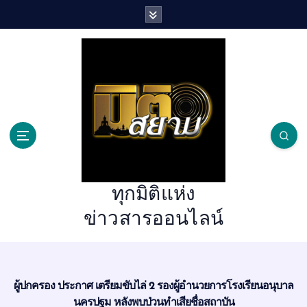
S
k
i
p
t
o
c
o
n
t
e
n
ทุกมิติแห่ง
t
ข่าวสารออนไลน์
ผู้ปกครอง ประกาศ เตรียมขับไล่ 2 รองผู้อำนวยการโรงเรียนอนุบาล
นครปฐม หลังพบป่วนทำเสียชื่อสถาบัน