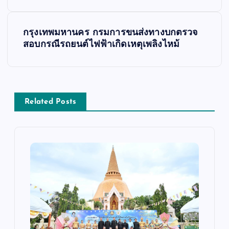
นู
นำ
กรุงเทพมหานคร กรมการขนส่งทางบกตรวจ
สอบกรณีรถยนต์ไฟฟ้าเกิดเหตุเพลิงไหม้
ท
า
ง
Related Posts
เ
รื่
อ
ง