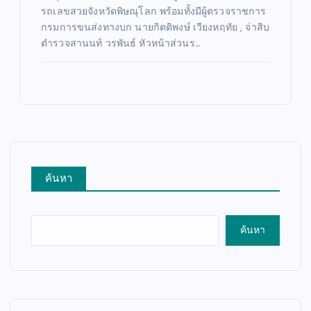
รถเลขสวยจังหวัดพิษณุโลก พร้อมทั้งมีผู้ตรวจราชการ
กรมการขนส่งทางบก นายกิตติพงษ์ เวียงหฤทัย , จ่าสิบ
ตำรวจสานนท์ วรพันธ์ หัวหน้าส่วนร…
ค้นหา
ค้นหา