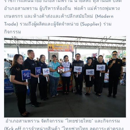
ราชการแทนนายอำเภอสามพราน นายสหะ ตุลานนท์ ปลัด
อำเภอสามพราน ผู้บริหารท้องถิ่น พ่อค้า แม่ค้ารถพุ่มพวง
เกษตรกร และห้างค้าส่งและค้าปลีกสมัยใหม่ (Modern
Trade) รวมถึงผู้ผลิตและผู้จัดจำหน่าย (Supplier) ร่วม
กิจกรรม
อำเภอสามพราน จัดกิจกรรม “ไทยช่วยไทย” และกิจกรรม
(Kck off การจำหน่ายสินค้า “ไทยช่วยไทย ลดภาระค่าครอง